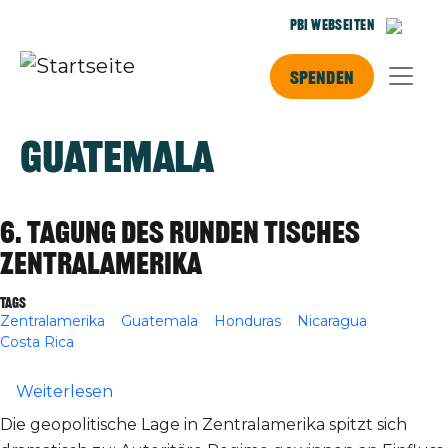
Direkt zum Inhalt
PBI Webseiten
Spenden
Guatemala
6. Tagung des Runden Tisches
Zentralamerika
Tags
Zentralamerika
Guatemala
Honduras
Nicaragua
Costa Rica
über 6. Tagung des Runden Tisches Zent
Weiterlesen
Die geopolitische Lage in Zentralamerika spitzt sich