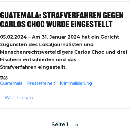
Guatemala: Strafverfahren gegen
Carlos Choc wurde eingestellt
05.02.2024 –
Am 31. Januar 2024 hat ein Gericht
zugunsten des Lokaljournalisten und
Menschenrechtsverteidigers Carlos Choc und drei
Fischern entschieden und das
Strafverfahren eingestellt.
Tags
Guatemala
Pressefreiheit
Kriminalisierung
über Guatemala: Strafverfahren gegen Ca
Weiterlesen
Seitennummerierung
Nächste Seite
Seite 1
››