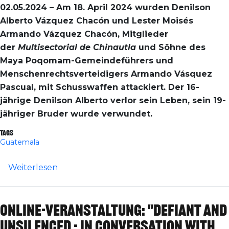
02.05.2024 – Am 18. April 2024 wurden Denilson
Alberto Vázquez Chacón und Lester Moisés
Armando Vázquez Chacón, Mitglieder
der
Multisectorial de Chinautla
und
Söhne des
Maya Poqomam-Gemeindeführers und
Menschenrechtsverteidigers Armando Vásquez
Pascual, mit Schusswaffen attackiert. Der 16-
jährige Denilson Alberto verlor sein Leben, sein 19-
jähriger Bruder wurde verwundet.
Tags
Guatemala
über Guatemala: Mord an Denilson Vázquez
Weiterlesen
Online-Veranstaltung: "Defiant and
Unsilenced - In Conversation with