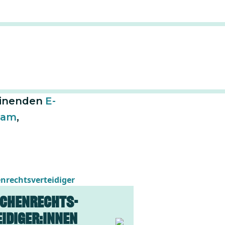
Besondere Bildungsangebote
sation Peace
 tätig ist.
ressen und
g.
endenideen
rmiert
einenden
E-
ram
,
chenrechts­
idiger:innen