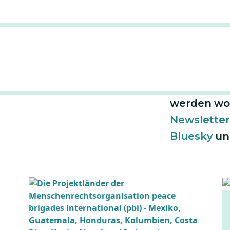
Vereinten N
Brigades Int
PBI arbeite
hat keine b
Wenn Sie ü
sowie über
werden wol
Newsletter
Bluesky
u
Bild
Bi