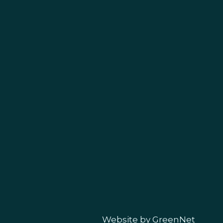
Website by
GreenNet