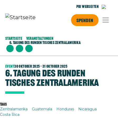
Direkt zum Inhalt
PBI Webseiten
Spenden
Startseite
Veranstaltungen
6. Tagung Des Runden Tisches Zentralamerika
Event
30 Oktober 2025
-
31 Oktober 2025
6. Tagung des Runden
Tisches Zentralamerika
Tags
Zentralamerika
Guatemala
Honduras
Nicaragua
Costa Rica