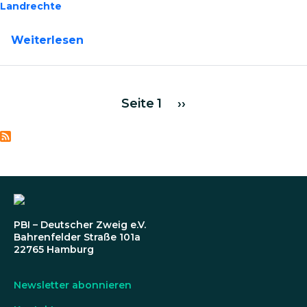
Landrechte
über Podcast: Umweltzerstörung und
Weiterlesen
Seitennummerierung
Nächste Seite
Seite 1
››
PBI – Deutscher Zweig e.V.
Bahrenfelder Straße 101a
22765 Hamburg
Newsletter abonnieren