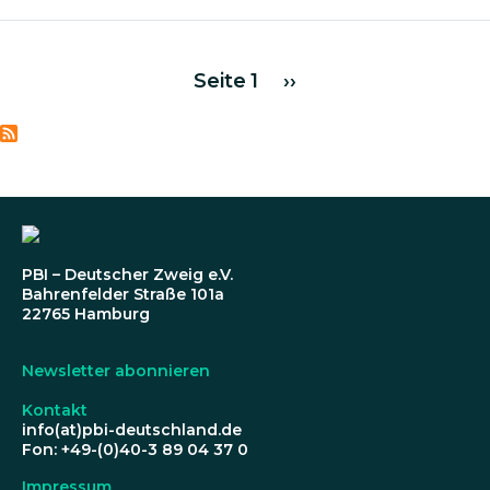
Seitennummerierung
Nächste Seite
Seite 1
››
PBI – Deutscher Zweig e.V.
Bahrenfelder Straße 101a
22765 Hamburg
Newsletter abonnieren
Kontakt
info(at)pbi-deutschland.de
Fon: +49-(0)40-3 89 04 37 0
Impressum