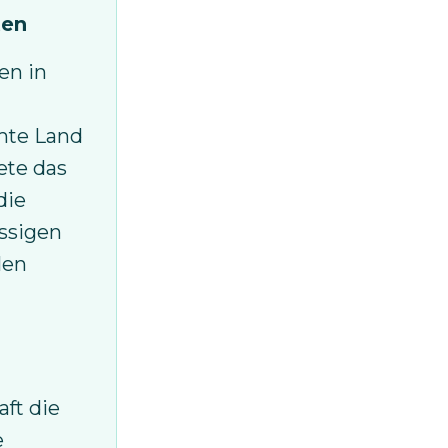
ten
en in
mte Land
ete das
die
ässigen
len
ft die
e