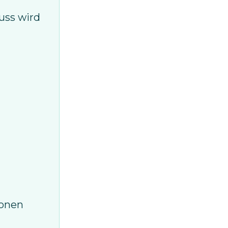
uss wird
ionen