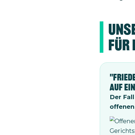
Unse
für
"Fried
auf ei
Der Fal
offenen
Bild