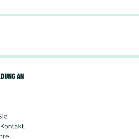
Besondere Bildungsangebote
, Plan- und
ldung an
Sie
 Kontakt.
hre