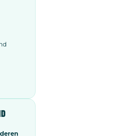
und
nd
 deren