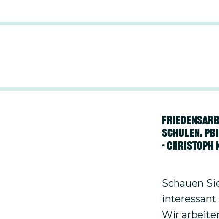
Für Berufss
Rollenspie
Zusammenha
Unternehme
Friedensarbe
Schulen. PBI
- Christoph
Schauen Sie
interessant
Wir arbeite