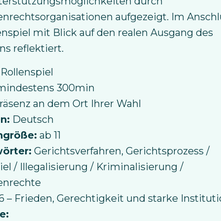
terstützungsmöglichkeiten durch
nrechtsorganisationen aufgezeigt. Im Anschl
enspiel mit Blick auf den realen Ausgang des
s reflektiert.
: Rollenspiel
mindestens 300min
räsenz an dem Ort Ihrer Wahl
n:
Deutsch
ngröße:
ab 11
örter:
Gerichtsverfahren, Gerichtsprozess /
el / Illegalisierung / Kriminalisierung /
nrechte
6 – Frieden, Gerechtigkeit und starke Institut
e: