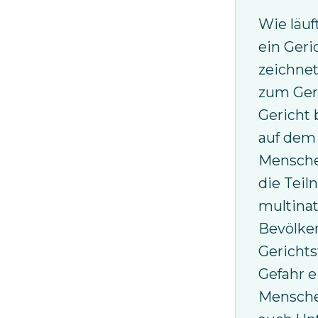
Wie läuf
ein Geri
zeichne
zum Geri
Gericht 
auf dem
Mensche
die Tei
multina
Bevölke
Gericht
Gefahr e
Mensche