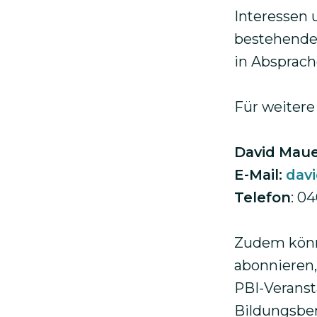
Interessen 
bestehende
in Absprach
Für weitere
David Maue
E-Mail:
dav
Telefon
: 0
Zudem könn
abonnieren,
PBI-Veranst
Bildungsber