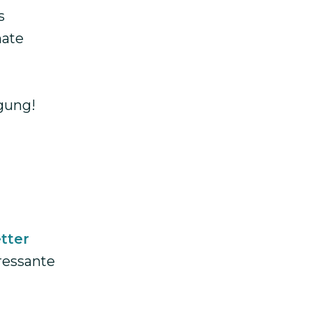
s
mate
gung!
tter
ressante