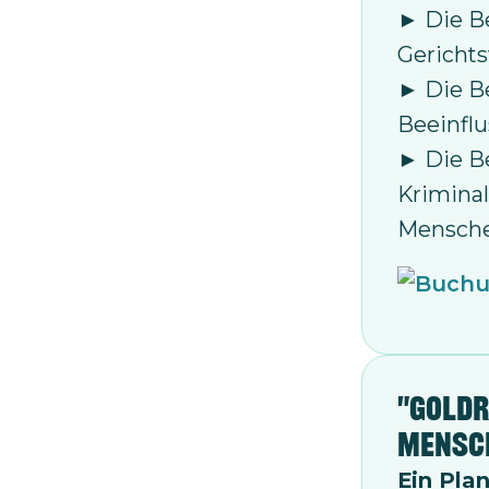
► Die Be
Gericht
► Die Be
Beeinflu
► Die Be
Kriminal
Mensche
"Goldr
Mensc
Ein Pla