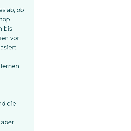
es ab, ob
shop
 bis
ien vor
asiert
 lernen
nd die
 aber