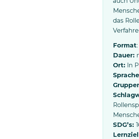
auch Un
Mensche
das Roll
Verfahren
Format
Dauer:
Ort:
In P
Sprache
Gruppe
Schlagw
Rollenspi
Mensche
SDG’s:
1
Lernziel