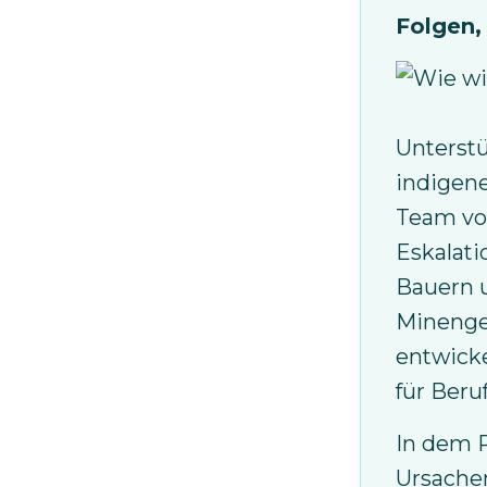
Folgen,
Bild
Unterst
indigen
Team von
Eskalati
Bauern u
Minenges
entwicke
für Beru
In dem P
Ursachen