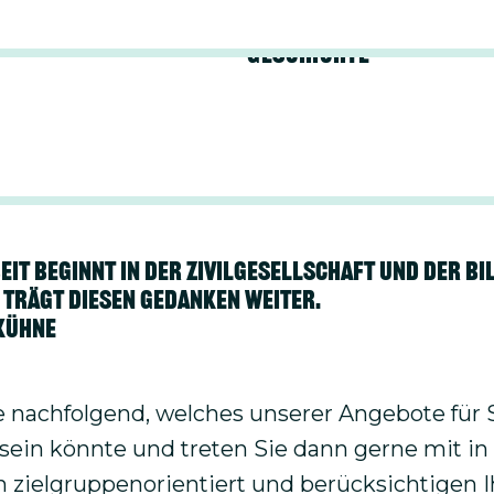
Geschichte
chüler:innen haben wir spezifische Workshops
le rund um das Thema Menschenrechte im
ng mit Wirtschaftsinteressen und
nspraktiken im Programm.
it beginnt in der Zivilgesellschaft und der Bi
 trägt diesen Gedanken weiter.
 Kühne
 nachfolgend, welches unserer Angebote für 
 sein könnte und treten Sie dann gerne mit in
n zielgruppen­orientiert und berücksichtigen I