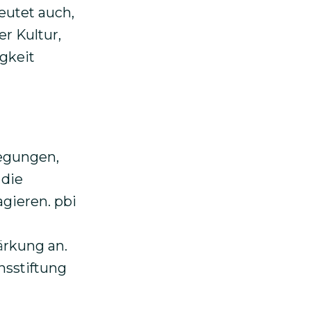
eutet auch,
er Kultur,
gkeit
egungen,
 die
gieren. pbi
ärkung an.
nsstiftung