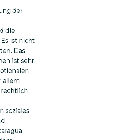
kung der
d die
Es ist nicht
hten. Das
en ist sehr
motionalen
r allem
rechtlich
n soziales
nd
icaragua