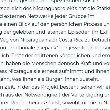
len und geschlechterspezifischen Ansatz.
tsbereich des Nicaraguaprojekts hat die Stär
nd externen Netzwerke jeder Gruppe im
e einen Blick auf den persönlichen Prozess un
der gelebten und latenten Episoden im Exil. 
 Weg von Nicaragua nach Costa Rica zu betrac
nd emotionale „Gepäck“ der jeweiligen Person
lich. Trotz der erlittenen körperlichen und e
n, haben die Menschen dennoch Kraft und vo
ass Nicaragua sie erneut aufnimmt und ihnen 
kann, was ihnen als Bürger_innen zusteht.
n Zeit, in der das Projekt besteht, sehen wir ei
ich aus der Notwendigkeit der Verteidigung u
rer Rechte heraus stärkt, sowohl für die in N