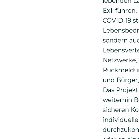
lebenden La
Exil führen.
COVID-19 st
Lebensbedro
sondern auc
Lebensverte
Netzwerke, 
Rückmeldun
und Bürger_
Das Projekt
weiterhin B
sicheren Ko
individuell
durchzukomm