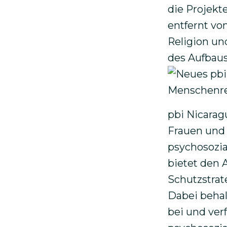
die Projekt
entfernt von
Religion un
des Aufbaus
Bild
pbi Nicara
Frauen und 
psychosozia
bietet den
Schutzstrat
Dabei behal
bei und ver