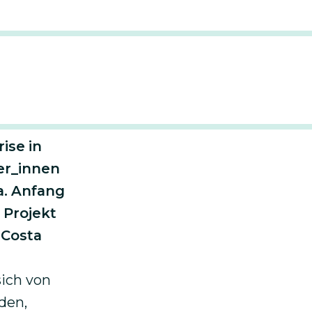
Besondere Bildungsangebote
ise in
ner_innen
a. Anfang
 Projekt
 Costa
sich von
den,