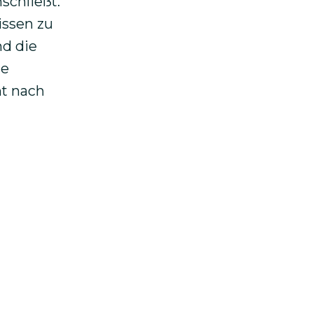
schließt.
issen zu
nd die
te
ht nach