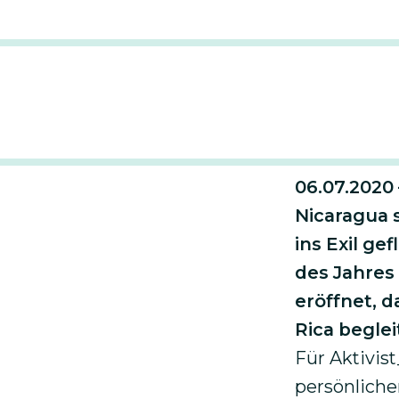
Nicaraguap
06.07.2020 
Nicaragua s
ins Exil ge
des Jahres 
eröffnet, d
Rica beglei
Für Aktivis
persönlich