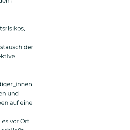
s dem
srisikos,
stausch der
ktive
diger_innen
hen und
en auf eine
 es vor Ort