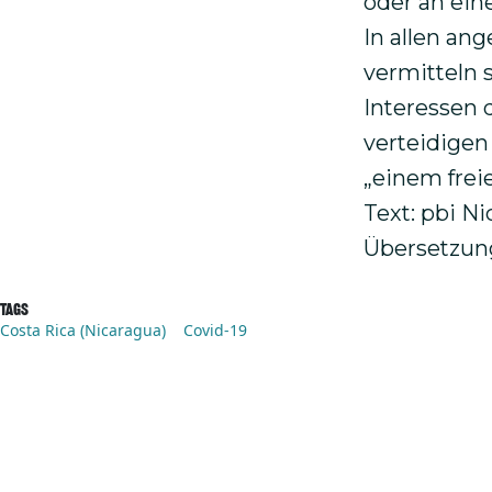
oder an ein
In allen an
vermitteln 
Interessen 
verteidigen
„einem frei
Text: pbi N
Übersetzung
Tags
Costa Rica (Nicaragua)
Covid-19