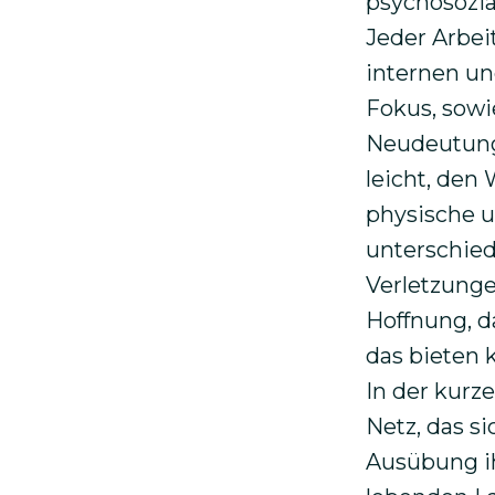
psychosozia
Jeder Arbei
internen u
Fokus, sowi
Neudeutung 
leicht, den
physische u
unterschied
Verletzunge
Hoffnung, d
das bieten 
In der kurze
Netz, das s
Ausübung ih