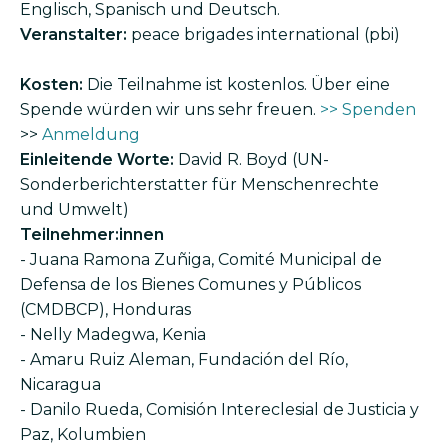
Englisch, Spanisch und Deutsch.
Veranstalter:
peace brigades international (pbi)
Kosten:
Die Teilnahme ist kostenlos. Über eine
Spende würden wir uns sehr freuen.
>> Spenden
>>
Anmeldung
Einleitende Worte:
David R. Boyd (UN-
Sonderberichterstatter für Menschenrechte
und Umwelt)
Teilnehmer:innen
- Juana Ramona Zuñiga, Comité Municipal de
Defensa de los Bienes Comunes y Públicos
(CMDBCP), Honduras
- Nelly Madegwa, Kenia
- Amaru Ruiz Aleman, Fundación del Río,
Nicaragua
- Danilo Rueda, Comisión Intereclesial de Justicia y
Paz, Kolumbien