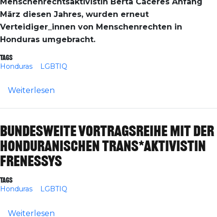
Menschenrechtsaktivistin Berta Cáceres Anfang
März diesen Jahres, wurden erneut
Verteidiger_innen von Menschenrechten in
Honduras umgebracht.
Tags
Honduras
LGBTIQ
über Honduras: LGBTIQ-Aktivist_innen f
Weiterlesen
Bundesweite Vortragsreihe mit der
honduranischen Trans*Aktivistin
Frenessys
Tags
Honduras
LGBTIQ
über Bundesweite Vortragsreihe mit der h
Weiterlesen