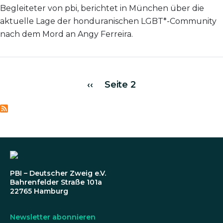
Begleiteter von pbi, berichtet in München über die
aktuelle Lage der honduranischen LGBT*-Community
nach dem Mord an Angy Ferreira.
Seitennummerierung
Vorherige Seite
‹‹
Seite 2
PBI – Deutscher Zweig e.V.
Bahrenfelder Straße 101a
22765 Hamburg
Newsletter abonnieren