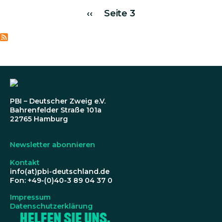
Seitennummerierung
Vorherige Seite
‹‹
Seite 3
PBI – Deutscher Zweig e.V.
Bahrenfelder Straße 101a
22765 Hamburg
Newsletter abonnieren
Kontakt
info(at)pbi-deutschland.de
Fon: +49-(0)40-3 89 04 37 0
Impressum
Datenschutzerklärung
Helfen Sie uns,