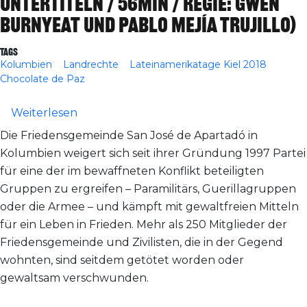
Untertiteln / 56min / Regie: Gwen
Burnyeat und Pablo Mejía Trujillo)
Tags
Kolumbien
Landrechte
Lateinamerikatage Kiel 2018
Chocolate de Paz
über Kiel: Vorführung des Films "Chocolat
Weiterlesen
Die Friedensgemeinde San José de Apartadó in
Kolumbien weigert sich seit ihrer Gründung 1997 Partei
für eine der im bewaffneten Konflikt beteiligten
Gruppen zu ergreifen – Paramilitärs, Guerillagruppen
oder die Armee – und kämpft mit gewaltfreien Mitteln
für ein Leben in Frieden. Mehr als 250 Mitglieder der
Friedensgemeinde und Zivilisten, die in der Gegend
wohnten, sind seitdem getötet worden oder
gewaltsam verschwunden.