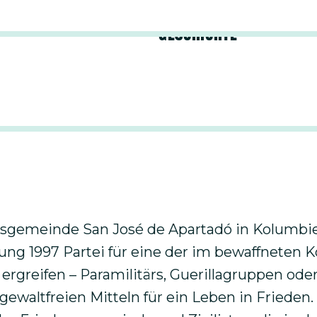
 des Films
Geschichte
de Paz"
sgemeinde San José de Apartadó in Kolumbien
ung 1997 Partei für eine der im bewaffneten Ko
ergreifen – Paramilitärs, Guerillagruppen ode
gewaltfreien Mitteln für ein Leben in Frieden.