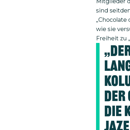
Mitglieder 
sind seitd
„Chocolate 
wie sie ver
Freiheit zu
„Der
lang
Kolu
der 
die 
Jaze