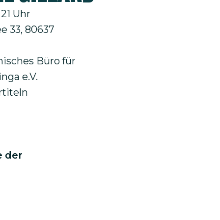
 21 Uhr
e 33,
80637
isches Büro für
nga e.V.
titeln
 der