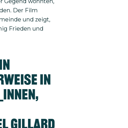
der Gegend wohnten,
den. Der Film
emeinde und zeigt,
nig Frieden und
in
rweise in
_innen,
l Gillard