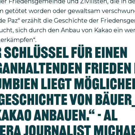
der Friedensgemeinde und Zivilisten, die in 
em getötet worden oder gewaltsam verschwun
de Paz“ erzählt die Geschichte der Friedensg
sucht, sich durch den Anbau von Kakao ein we
 „erkämpfen“.
 Schlüssel für einen
anhaltenden Frieden 
mbien liegt mögliche
Geschichte von Bäuer
Kakao anbauen.“ - Al
era Journalist Michae