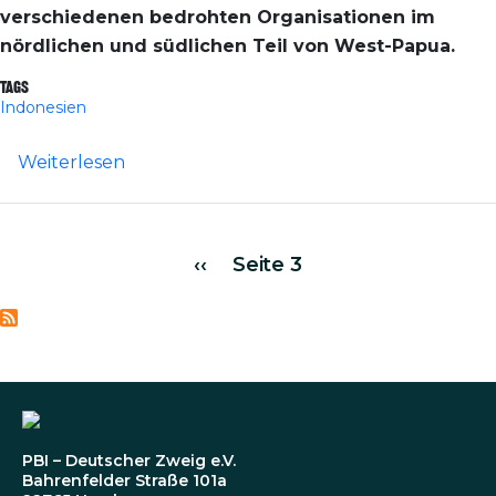
verschiedenen bedrohten Organisationen im
nördlichen und südlichen Teil von West-Papua.
Tags
Indonesien
über Papua, Indonesien: Erstes Training 
Weiterlesen
Seitennummerierung
Vorherige Seite
‹‹
Seite 3
PBI – Deutscher Zweig e.V.
Bahrenfelder Straße 101a