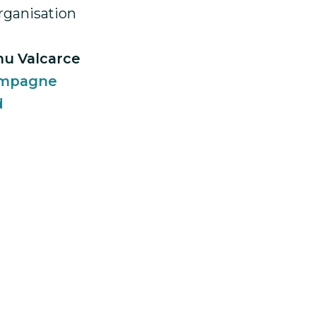
rganisation
nu Valcarce
mpagne
d