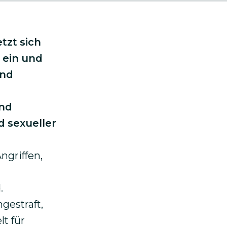
tzt sich
 ein und
und
und
 sexueller
ngriffen,
.
gestraft,
t für