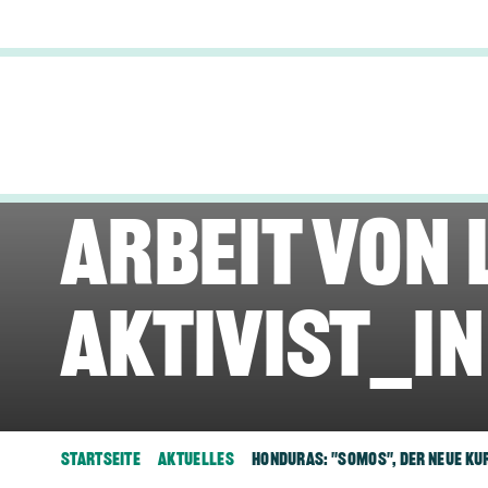
neue Kurzf
Manu Valca
Arbeit von 
Aktivist_i
Startseite
Aktuelles
Honduras: "Somos", Der Neue Ku