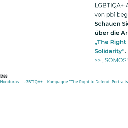
LGBTIQA+-Ak
von pbi begl
Schauen Si
über die A
„The Right 
Solidarity“
.
>> „SOMOS“ 
Tags
Honduras
LGBTIQA+
Kampagne "The Right to Defend: Portraits 