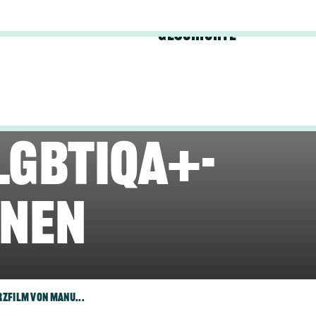
ilm von
Geschichte
rce über die
LGBTIQA+-
nnen
rzfilm von Manu...