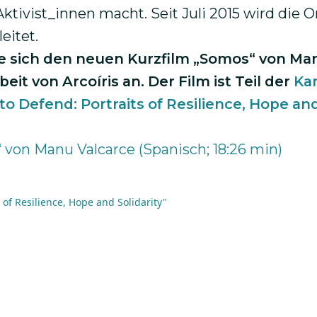
tivist_innen macht. Seit Juli 2015 wird die O
eitet.
e sich den
neuen Kurzfilm „Somos“ von Ma
rbeit von
Arcoíris
an.
Der Film ist Teil der
Ka
to Defend: Portraits of Resilience, Hope an
von Manu Valcarce (Spanisch; 18:26 min)
of Resilience, Hope and Solidarity"