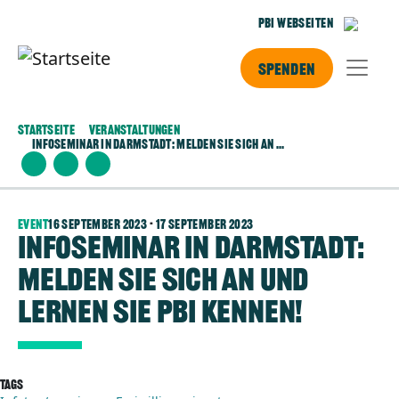
Direkt zum Inhalt
PBI Webseiten
Spenden
Startseite
Veranstaltungen
Infoseminar In Darmstadt: Melden Sie Sich An ...
Event
16 September 2023
-
17 September 2023
Infoseminar in Darmstadt:
Melden Sie sich an und
lernen Sie pbi kennen!
Tags