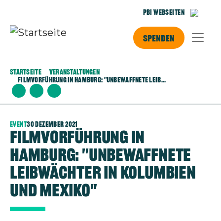
Direkt zum Inhalt
PBI Webseiten
Spenden
Startseite
Veranstaltungen
Filmvorführung In Hamburg: "Unbewaffnete Leib...
Event
30 Dezember 2021
Filmvorführung in
Hamburg: "Unbewaffnete
Leibwächter in Kolumbien
und Mexiko"