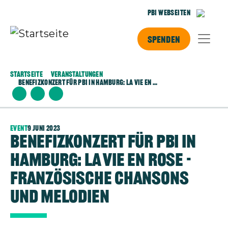
Direkt zum Inhalt
PBI Webseiten
Spenden
Startseite
Veranstaltungen
Benefizkonzert Für Pbi In Hamburg: La Vie En ...
Event
9 Juni 2023
Benefizkonzert für pbi in
Hamburg: La Vie en Rose -
Französische Chansons
und Melodien