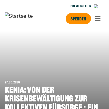
Direkt zum Inhalt
PBI Webseiten
Spenden
27.05.2026
Kenia: Von der
Krisenbewältigung zur
kollektiven Fürsorge - Ein