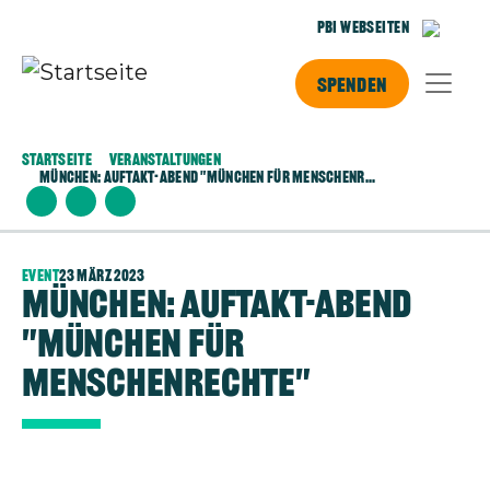
Direkt zum Inhalt
PBI Webseiten
Spenden
Startseite
Veranstaltungen
München: Auftakt-Abend "München Für Menschenr...
Event
23 März 2023
München: Auftakt-Abend
"München für
Menschenrechte"