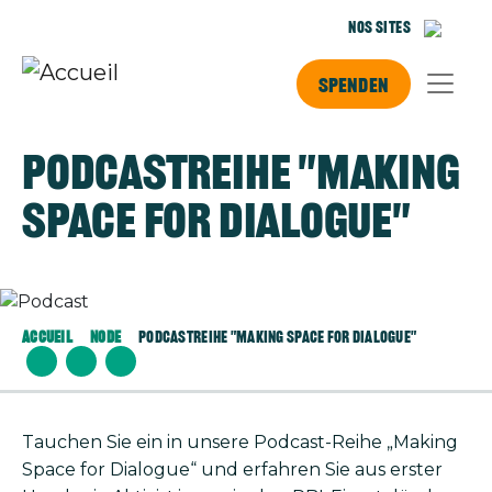
Aller au contenu principal
Nos sites
Spenden
Podcastreihe "Making
Space for Dialogue"
Image
Accueil
Node
Podcastreihe "Making Space For Dialogue"
Tauchen Sie ein in unsere Podcast-Reihe „Making
Space for Dialogue“ und erfahren Sie aus erster