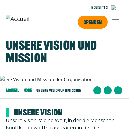
Aller au contenu principal
Nos sites
Spenden
Unsere Vision und
Mission
Image
Accueil
Node
Unsere Vision Und Mission
Unsere Vision
Unsere Vision ist eine Welt, in der die Menschen
Konflikte gewaltfrei aus­tragen, in der die