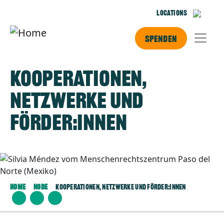
Skip to main content
Locations
Spenden
Kooperationen,
Netzwerke und
Förder:innen
Image
Home
Node
Kooperationen, Netzwerke Und Förder:innen